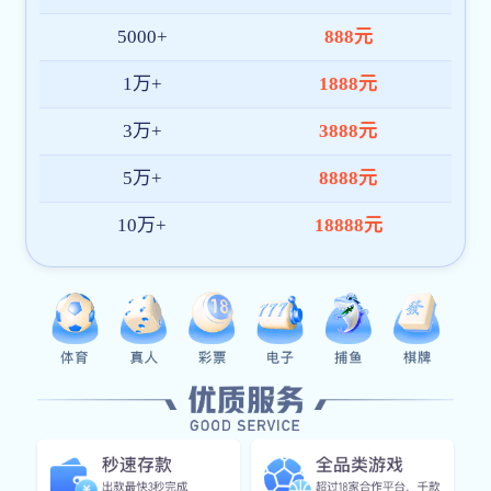
1、运动员情感表达的重要性
在体育竞技中，尤其是篮球等高强度项目，运动员不
仅仅是在赛场上拼搏，他们的每一次得分、每一场胜
利都与他们的情感密切相关。对于许多运动员来说，
比赛不仅是一项工作，更是一种生活方式和信仰。因
此，在赢得比赛或经历重大逆转时，他们难免会有强
烈的情绪反应。
例如，流泪并不一定代表脆弱，相反，它可能是内心
激动的一种真实表现。当一个团队经历了漫长而艰苦
的训练后终于取得胜利，这份辛苦所换来的成就使得
他们忍不住流下眼泪。这种真挚而纯粹的情感，不仅
展示了他们对比赛本身的热爱，也传递了一种积极向