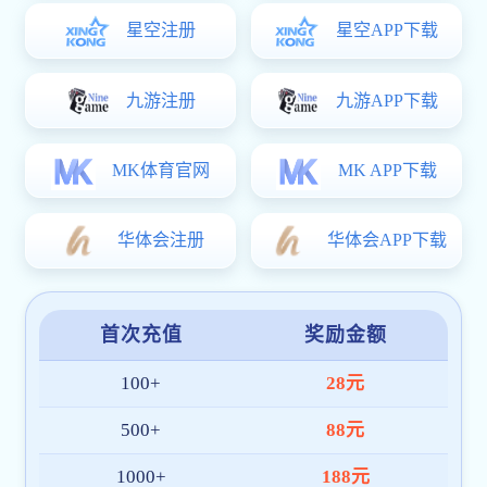
2026-05-24 02:48
65 次阅读
首页
/
体育报道
在篮球比赛中，球员们的情绪反应往往成为媒体和球
迷热议的话题。贝弗利最近就谈到了自己对赢球和逆
转时的情绪反应，指出赢球时流泪是一种过度热爱的
表现，而逆转时的哭泣则可能是一种双标现象。这引
发了人们对运动员情感表达的思考，也让我们看到了
不同情况下情绪反应背后的复杂性。本文将从四个方
面深入探讨这一话题，包括运动员情感表达的重要
性、过度热爱带来的情绪反应、双标现象的影响以及
如何平衡情感与理智。通过这些分析，我们可以更好
地理解贝弗利的观点及其背后的心理机制。