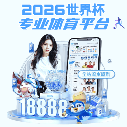
注册入口
全天更新 ·
半岛平台官网
赛事实时同步
无论您身在何处，
半岛平台官网APP
为您带来高
速、高清、稳定的观赛体验。
下载客户端
网页端访问