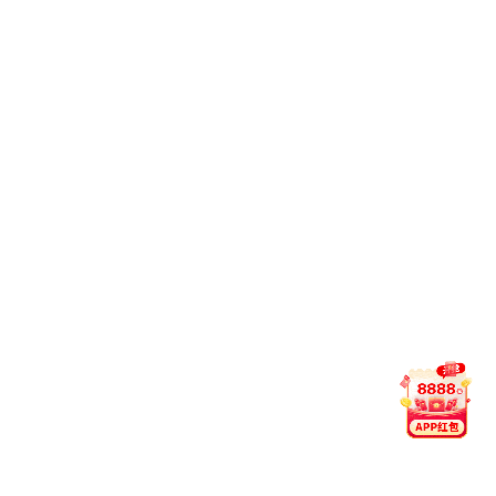
其次，由于赛季接近尾声，球员们身体和心理上的疲
惫感逐渐加重。在这样的情况下，如何维持良好的竞
技状态，将是教练组需要考虑的重要问题。此外，伤
病也是一个潜在风险，一旦核心球员受伤，将直接影
响到球队整体表现，因此必须做好充分准备以应对突
发情况。
最后，在心理层面上，当面对更大压力时，如何保持
冷静及发挥正常水平，也是决定胜负的一大因素。毕
竟，高水平比赛往往意味着巨大的心理负担，在这样
的环境下，每个细节都会影响最终结果。因此，加强
心理建设也是接下来工作的重要部分。
4、未来展望与发展方向