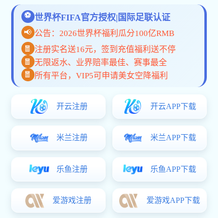
霍顿塔克砍下21分6篮板助费内巴
切挺进欧冠四强展现强大实力