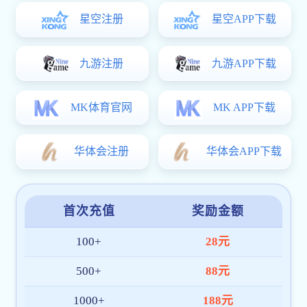
2026-07-09 03:54
0 次阅读
首页
/
体育报道
在最近的欧冠赛事中，费内巴切展现了强大的实力，
成功挺进四强，而年轻球员霍顿塔克则以出色的表现
成为球队的关键。霍顿塔克在比赛中砍下21分6篮
板，不仅为球队赢得胜利创造了条件，更彰显了他在
场上的全面能力。这篇文章将从霍顿塔克的个人表
现、费内巴切的整体战术、球队面临的挑战和未来展
望四个方面，对这一重要时刻进行深入分析，为读者
呈现一幅更为立体的比赛图景。
1、霍顿塔克个人表现解析