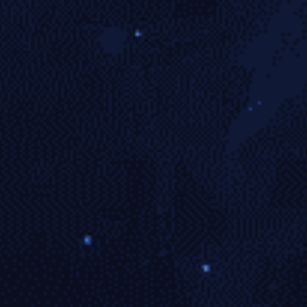
2023年12月20日 · App v5.4.0
世界杯期间数据展示全面提速
升级数据缓存方案，应对多场赛事同时加载时
对球员动态与进球动画进行了流畅度优化，适
新增“精彩回看”模块，重点赛事集锦支持一键
2023年11月2日 · App v5.3.6
电竞赛事专属页上线，强化交互体验