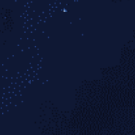
制建设，再到用户服务体系，半岛平台官
体验。
极速系统处理能力
百万级用户口碑推荐
搭载自研技术架构，支持海量
逾百万用户真实体验与推荐反馈，
秒级传输和事件推送，页面响
印证了半岛平台官网在数据精准
速，确保用户在高峰时段也能
度、服务响应速度与平台稳定性上
畅使用，无卡顿无中断。
的长期优势与专业实力。