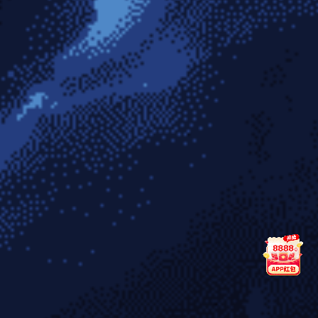
互动内容
提供多种媒体形式如图文、短视频、集锦回顾，
提升半岛平台官网 的平台使用粘性与用户参与
感。