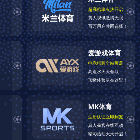
据平台
，聚焦全球体育用户的实
站登录入口-半岛(中国)
制运营，平台数据透明、交易流程规范，长期
系统，持续服务全球数百万用户，树立良好品