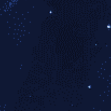
站式的信息服务提供商。从实时数据同步到安全机
终致力于为全球用户带来可靠、高效、便捷的综合
双重加密
覆盖全球体育赛事
SL 安全协议与
每天更新数千场全球热门体育与电
平台
对用户信息及操作
子竞技赛事，包括英超、NBA、
数据
密处理，打造一个
LOL、羽毛球、F1 等，涵盖主流
应迅
明的体育数据平
与小众赛事，内容全面、分类清
流
。
晰。