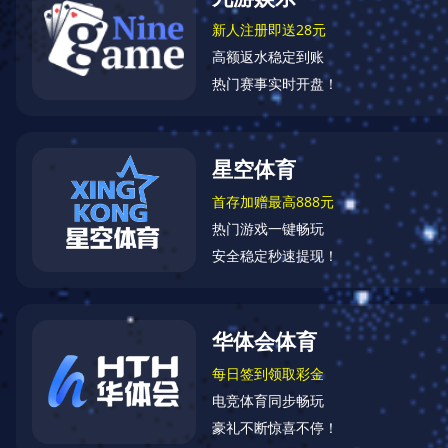
半岛
半岛平台官网 专注于
时信息与多终端互动体验
技术驱动，性能优先
平台采用自研系统架构，持续优化加载速度与
全球 CDN 加速节点，实现不同地区高速访