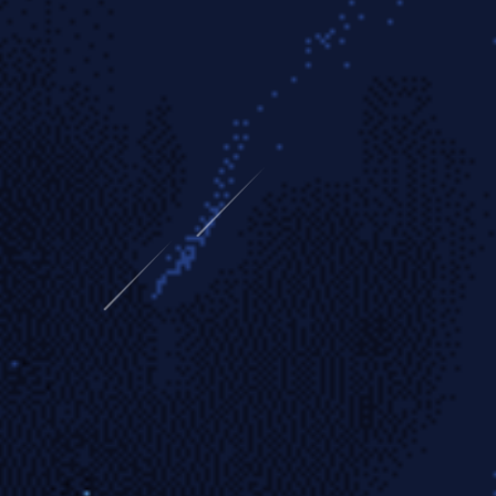
我们不仅是体育赛事数据平台，更是一
网始
7x24 小时客服支持
数据隐私
无论是深夜浏览还是假期咨询，我
全站采用银行级 S
们的专业客服团队全年在线，提供
动态防护系统，
多语种支持，第一时间响应各类技
行为进行多重加
术及账户问题，保障服务不间断。
安全、可靠、透
台