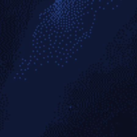
多维安全防御模型
多个层面构建立体式防御体系，涵盖数据传输、账户操作与隐私
营造安全、稳定的使用体验。
数据加密层
SSL加密
隔离存储
所有用户数据经半岛平台网站登录入口-半岛(中
国)安全处理，并在服务器内部分层存储隔离。