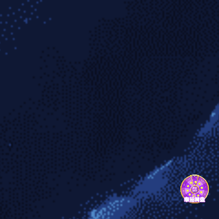
用户体验
半岛平
注重界面逻辑与操作流畅性，为用
不断拓
户带来轻松、自然的赛事互动感
受。
【不卡顿】