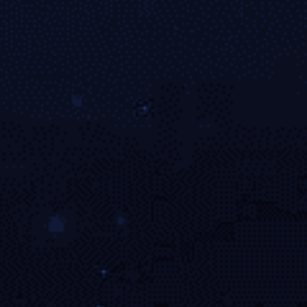
通过设备识别与多因子认证提升登录安全，过滤可疑操作。
数据存储与隔离机制
敏感数据加密存储，并按访问权限进行逻辑隔离。
审计记录与异常溯源
系统全程记录关键行为，支持安全回溯与审计分析。
联系我们