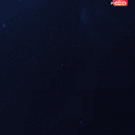
端体验全面优化，响应速度远