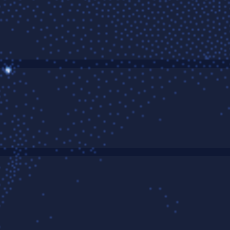
支持多语言界面及本
贴近用户需求的本地
7x24小时服务
专业客服团队全年在
使用无后顾之忧。
实时数据概
半岛平台网站登录入口-半岛(
场赛事数据、用户访问行为及
全球赛事覆盖率