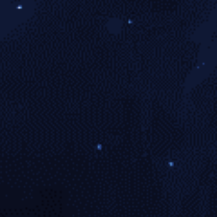
平台构建四大核