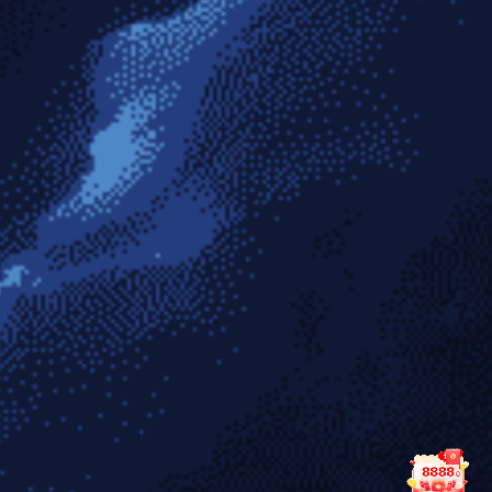
，不
即使用流量看高清直播也不会
不敷
卡，半岛平台网站登录入口-半岛
(中国) 在网络优化这块做得不
错。
【跨设备流畅】
据、
家里电视、手机、平板都试过，
齐，
同账号同步没问题，体验一致性
很高。
之选