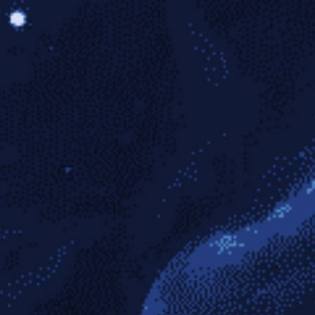
快两年，几乎没遇到系统崩
小问题问客服都能迅速解决
加载失败的情况，后台做得
推脱、不拖延，处理专业还
有信心继续用。
衍，给好评。
面清晰】
【功能全】
逻辑清楚，找比赛不绕路，
不只是直播和比分，球队数
也很人性化，第一次用就能
历史战绩、技术统计全都配
。
用起来顺手。
岛平台官网 App · 千万用户信赖
4.9 星好评 · 200 万+ 次下载 · 极速、安全、好用