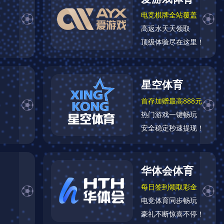
地支付系统，服务覆盖东南亚、欧美等区域，打造更
化体验。
支持
线，提供实时响应的技术支持与使用指导，保障平台
览
中国)依托自主研发的实时监控系统，持续追踪每
平台各环节运转状态。
98%