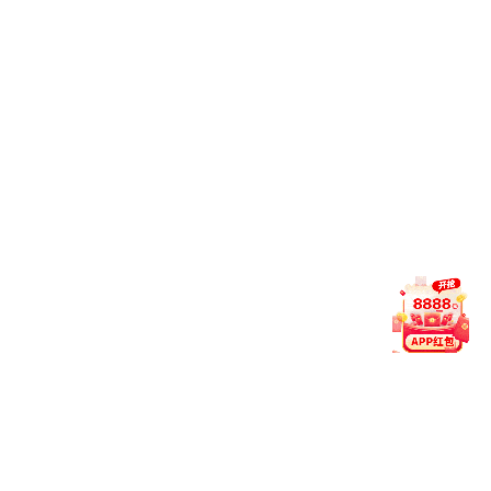
的数据分析，为队伍制定出合理有效的比赛策略，使
得球队在重要赛事中的表现屡创佳绩。此外，各类教
练之间也保持着良好的沟通合作，共同为提升整体实
力而努力。
同时，在教练组内部，由于有着丰富经验和广泛视野
的人士参与，这进一步促进了一种持续创新和学习氛
围，使得每一场比赛都有可能成为一次新的尝试机
会，从而不断推动整个团队向前发展。
4、球迷文化与社会责任感
最后，不容忽视的是巴黎世家的球迷文化及其社会责
任感。作为一支历史悠久且拥有庞大粉丝群体的俱乐
部，他们深知维护良好球迷关系的重要性。因此，无
论是在主场还是客场，都能看到热情洋溢且忠诚坚定