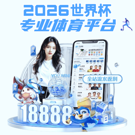
注册入口
全天更新 ·
半岛平台官网
赛事实时同步
无论您身在何处，
半岛平台官网APP
为您带来高
速、高清、稳定的观赛体验。
下载客户端
网页端访问