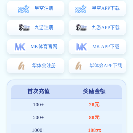
2026-07-03 04:15
27 次阅读
首页
/
体育报道
本文将围绕“皇马旧将对邓弗里斯和穆帅表示担忧，希
望能引进克洛普执教”这一主题进行深入探讨。首先，
我们会分析这位旧将对于邓弗里斯的表现所表达的担
忧，特别是在最近的比赛中，他在防守端的不足之处
如何影响了球队的整体表现。其次，穆里尼奥作为一
位备受争议的教练，其战术安排及管理方式也引起了
不少质疑，我们将对此进行详细剖析。接着，我们会
讨论为何克洛普被认为是更理想的选择，他在利物浦
取得成功的经验能为皇马带来哪些积极变化。最后，
文章将总结这些观点，并展望皇马未来可能的发展方