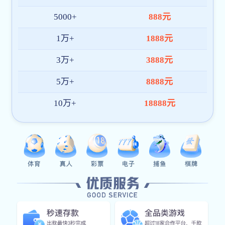
向。
1、邓弗里斯的表现分析
近年来，邓弗里斯逐渐成为欧洲足坛的重要一员，但
他在皇马的表现却并未达到预期。作为一名边后卫，
他需要在攻防两端都能够提供保障。然而，在多场比
赛中，邓弗里斯暴露出防守不稳的问题，使得球队屡
屡遭遇对手反击。这不仅让球迷感到失望，也令老将
们产生了深深的担忧。
尤其是在关键比赛中，邓弗里斯给人的感觉是缺乏足
够的阅读比赛能力，这使得他无法及时做出正确判
断。他经常被对手突破，而未能及时回防，这种情况
让整个后防线陷入危机。针对这样的表现，许多人开