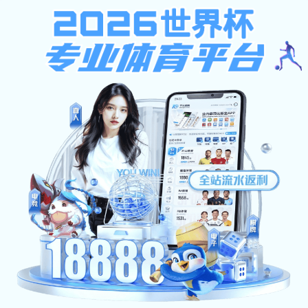
注册入口
全天更新 ·
半岛平台官网
赛事实时同步
无论您身在何处，
半岛平台官网APP
为您带来高
速、高清、稳定的观赛体验。
下载客户端
网页端访问