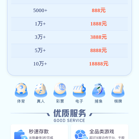
阿什利·扬自2007年加盟维拉以来，就迅速成为球队的
重要一员。他凭借出色的表现和稳定的发挥，帮助球
队在英超联赛中稳居前列。对于很多年轻球员来说，
他是一个值得学习和追随的榜样。
他不仅仅是一名优秀的边锋，更是一个全能型球员。
在维拉期间，他多次担任队长，将自己的经验与智慧
传授给队友，为球队注入了强大的凝聚力。这样的领
袖气质让他在俱乐部历史上占据了举足轻重的位置。
此外，阿什利·扬还以其卓越的技术能力和比赛智慧，
成为维拉进攻体系中不可或缺的一部分。他在场上的
表现，使得团队战术更加灵活多变，也为球队创造了
数不胜数的进攻机会。他无疑是俱乐部近代史上最杰
出的球员之一。