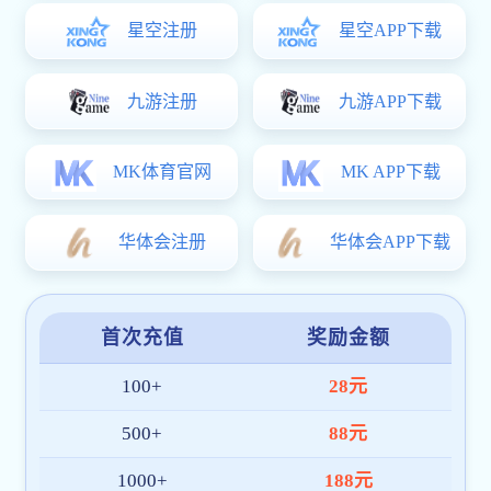
2026-06-08 01:39
29 次阅读
首页
/
体育报道
阿什利·扬的退役标志着一段辉煌职业生涯的结束，他
在维拉俱乐部的贡献不可磨灭。作为近代史上最出色
的球员之一，阿什利·扬不仅在场上展现出了卓越的技
术和领导力，更以其奉献精神赢得了众多球迷和同行
的尊重。本文将从四个方面详细阐述维拉对阿什利·扬
退役的致敬，探讨他在俱乐部历史中的地位、个人成
就、影响力以及未来期望，全面呈现这一传奇球员给
维拉带来的深远影响。
1、阿什利·扬的历史地位