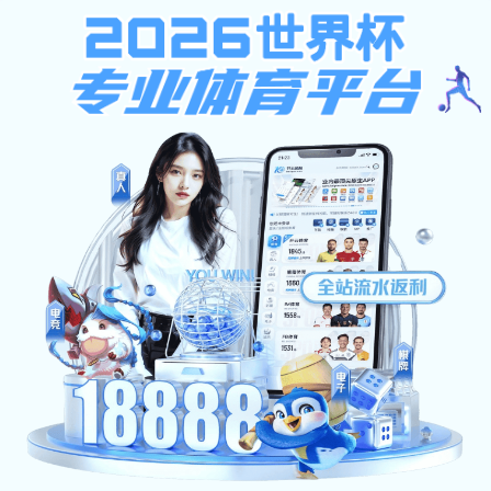
注册入口
全天更新 ·
半岛平台官网
赛事实时同步
无论您身在何处，
半岛平台官网APP
为您带来高
速、高清、稳定的观赛体验。
下载客户端
网页端访问