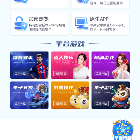
天都在努力训练，希望能为球队贡献更多力量，为皇
马再添荣耀。
2、欧冠八强战的重要性
对于克罗斯来说，欧冠不仅仅是一项赛事，它代表着
每位球员追求卓越和梦想实现的平台。每年，这项比
赛吸引了全球数以亿计的观众，是世界足球的一次盛
宴。他认为，在这样的舞台上，每位球员都应该展现
出最好的自己。
随着比赛临近，各支球队都在进行最后阶段的备战。
克罗斯指出，目前他感觉团队氛围非常好，大家都充
满信心。在这个过程中，每个人都清楚自己的角色与
责任，全力以赴地为胜利而拼搏。