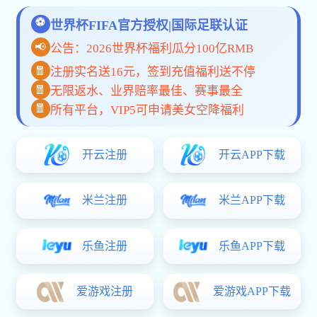
克罗斯谈欧冠八强战支持皇马并分
享自己如今的忙碌生活