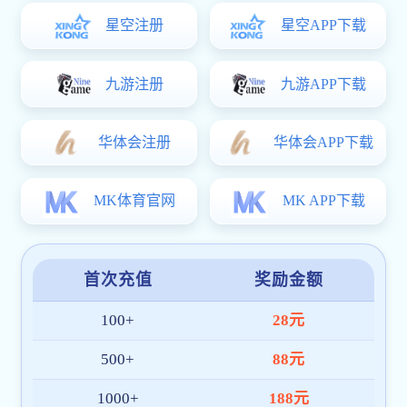
2026-05-19 23:47
52 次阅读
首页
/
体育报道
本篇文章将深入探讨弗里克在杯赛淘汰赛中的辉煌战
绩，具体分析其41场比赛中37次晋级的惊人胜率，达
到90%。我们将从四个方面进行详细阐述，包括弗里
克的战术体系、球队的心理素质、关键球员的表现以
及比赛经验的积累。这些因素共同造就了弗里克在淘
汰赛阶段的成功，使他成为备受瞩目的教练。通过对
这些方面的分析，我们希望为读者呈现出弗里克如何
在激烈竞争中脱颖而出的全景图。
1、弗里克的战术体系